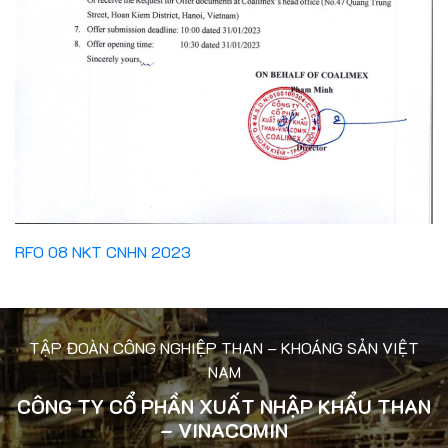
RFO 08 NKT CNHN 2023
TẬP ĐOÀN CÔNG NGHIỆP THAN – KHOÁNG SẢN VIỆT
NAM
CÔNG TY CỔ PHẦN XUẤT NHẬP KHẨU THAN
– VINACOMIN