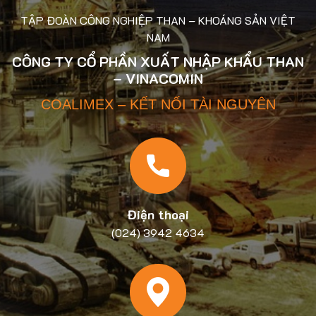
TẬP ĐOÀN CÔNG NGHIỆP THAN – KHOÁNG SẢN VIỆT
NAM
CÔNG TY CỔ PHẦN XUẤT NHẬP KHẨU THAN
– VINACOMIN
COALIMEX – KẾT NỐI TÀI NGUYÊN
Điện thoại
(024) 3942 4634