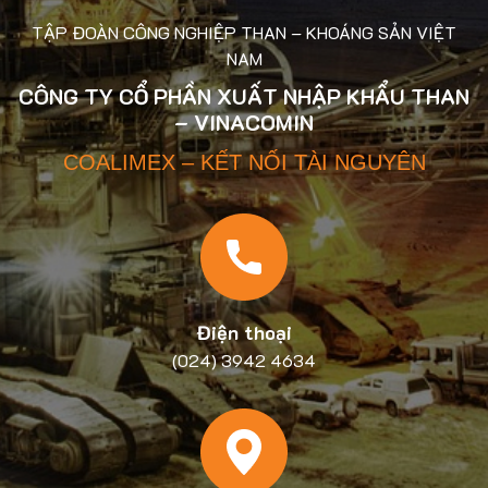
TẬP ĐOÀN CÔNG NGHIỆP THAN – KHOÁNG SẢN VIỆT
NAM
CÔNG TY CỔ PHẦN XUẤT NHẬP KHẨU THAN
– VINACOMIN
COALIMEX – KẾT NỐI TÀI NGUYÊN
Điện thoại
(024) 3942 4634