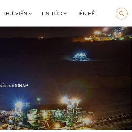
THƯ VIỆN
TIN TỨC
LIÊN HỆ
 khẩu 5500NAR