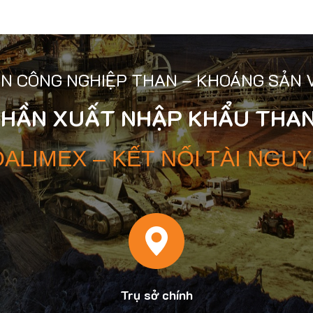
N CÔNG NGHIỆP THAN – KHOÁNG SẢN 
PHẦN XUẤT NHẬP KHẨU THAN
ALIMEX – KẾT NỐI TÀI NGU
Trụ sở chính