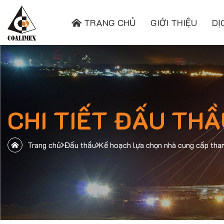
TRANG CHỦ
GIỚI THIỆU
DỊ
CHI TIẾT ĐẤU THẦ
Trang chủ
Đấu thầu
Kế hoạch lựa chọn nhà cung cấp t