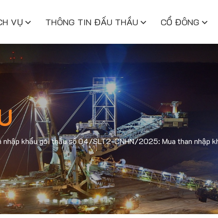
CH VỤ
THÔNG TIN ĐẤU THẦU
CỔ ĐÔNG
U
han nhập khẩu gói thầu số 04/SLT2-CNHN/2025: Mua than nhập