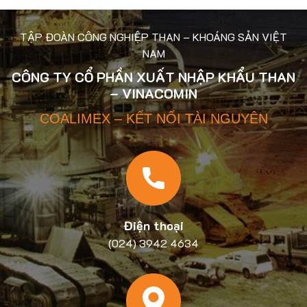
TẬP ĐOÀN CÔNG NGHIỆP THAN – KHOÁNG SẢN VIỆT
NAM
CÔNG TY CỔ PHẦN XUẤT NHẬP KHẨU THAN
– VINACOMIN
COALIMEX – KẾT NỐI TÀI NGUYÊN
Điện thoại
(024) 3942 4634