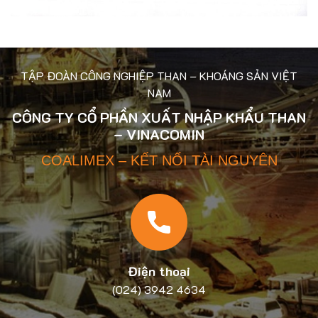
TẬP ĐOÀN CÔNG NGHIỆP THAN – KHOÁNG SẢN VIỆT
NAM
CÔNG TY CỔ PHẦN XUẤT NHẬP KHẨU THAN
– VINACOMIN
COALIMEX – KẾT NỐI TÀI NGUYÊN
Điện thoại
(024) 3942 4634