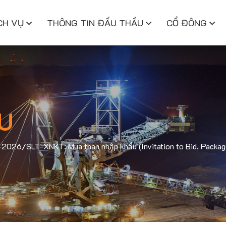
CH VỤ
THÔNG TIN ĐẤU THẦU
CỔ ĐÔNG
U
6-2026/SLT-XNKT: Mua than nhập khẩu (Invitation to Bid, Pack