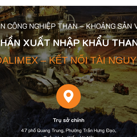
N CÔNG NGHIỆP THAN – KHOÁNG SẢN 
PHẦN XUẤT NHẬP KHẨU THAN
ALIMEX – KẾT NỐI TÀI NGU
Trụ sở chính
47 phố Quang Trung, Phường Trần Hưng Đạo,