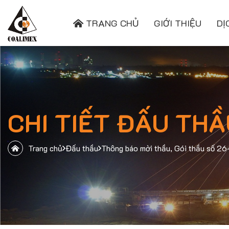
TRANG CHỦ
GIỚI THIỆU
DỊ
CHI TIẾT ĐẤU THẦ
Trang chủ
Đấu thầu
Thông báo mời thầu, Gói thầu số 2