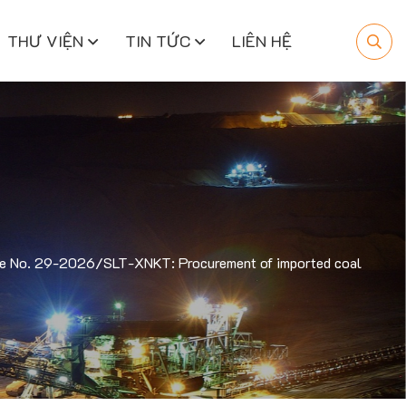
THƯ VIỆN
TIN TỨC
LIÊN HỆ
age No. 29-2026/SLT-XNKT: Procurement of imported coal