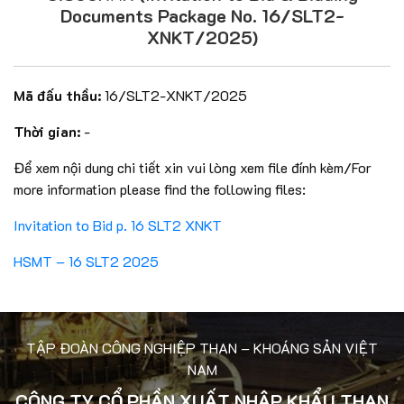
Documents Package No. 16/SLT2-
XNKT/2025)
Mã đấu thầu:
16/SLT2-XNKT/2025
Thời gian:
-
Để xem nội dung chi tiết xin vui lòng xem file đính kèm/For
more information please find the following files:
Invitation to Bid p. 16 SLT2 XNKT
HSMT – 16 SLT2 2025
TẬP ĐOÀN CÔNG NGHIỆP THAN – KHOÁNG SẢN VIỆT
NAM
CÔNG TY CỔ PHẦN XUẤT NHẬP KHẨU THAN