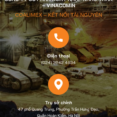
– VINACOMIN
COALIMEX – KẾT NỐI TÀI NGUYÊN
Điện thoại
(024) 3942 4634
Trụ sở chính
47 phố Quang Trung, Phường Trần Hưng Đạo,
Quận Hoàn Kiếm, Hà Nội