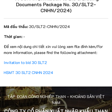
Documents Package No. 30/SLT2-
CNHN/2024)
Mã đấu thầu:
30/SLT2-CNHN/2024
Thời gian:
-
Để xem nội dung chi tiết xin vui lòng xem file đính kèm/For
more information, please find the following attachment:
Invitation to bid 30 SLT2
HSMT 30 SLT2 CNHN 2024
TẬP ĐOÀN CÔNG NGHIỆP THAN – KHOÁNG SẢN VIỆT
NAM
CÔNG TY CỔ PHẦN XUẤT NHẬP KHẨU THAN