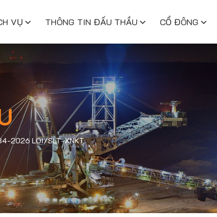
CH VỤ
THÔNG TIN ĐẤU THẦU
CỔ ĐÔNG
U
ry 34-2026 LOI/SLT-XNKT