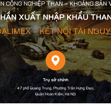
N CÔNG NGHIỆP THAN – KHOÁNG SẢN 
PHẦN XUẤT NHẬP KHẨU THAN
ALIMEX – KẾT NỐI TÀI NGU
Trụ sở chính
47 phố Quang Trung, Phường Trần Hưng Đạo,
Quận Hoàn Kiếm, Hà Nội