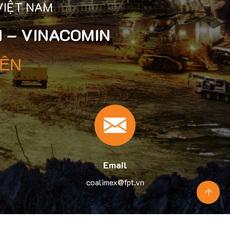
VIỆT NAM
 – VINACOMIN
YÊN
Email
coalimex@fpt.vn