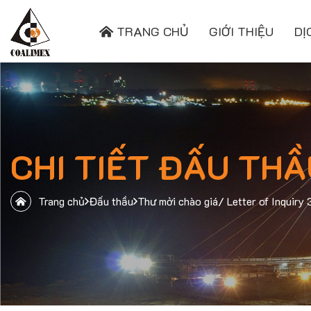
TRANG CHỦ
GIỚI THIỆU
DỊ
CHI TIẾT ĐẤU THẦ
Trang chủ
Đấu thầu
Thư mời chào giá/ Letter of Inqui