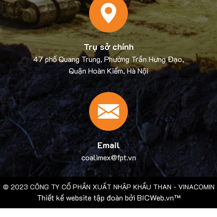
Trụ sở chính
47 phố Quang Trung, Phường Trần Hưng Đạo,
Quận Hoàn Kiếm, Hà Nội
Email
coalimex@fpt.vn
© 2023
CÔNG TY CỔ PHẦN XUẤT NHẬP KHẨU THAN - VINACOMIN
Thiết kế website tập đoàn
bởi
BICWeb.vn™