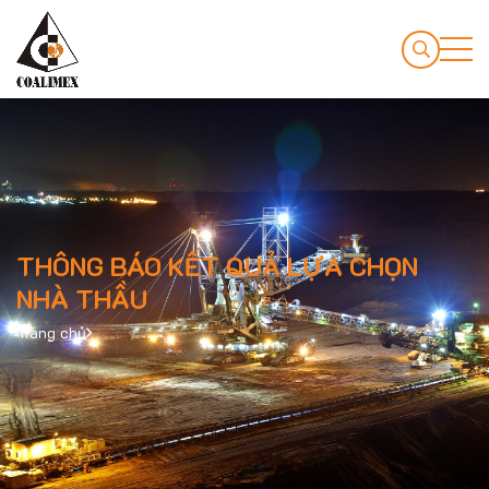
THÔNG BÁO KẾT QUẢ LỰA CHỌN
NHÀ THẦU
Trang chủ