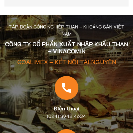
TẬP ĐOÀN CÔNG NGHIỆP THAN – KHOÁNG SẢN VIỆT
NAM
CÔNG TY CỔ PHẦN XUẤT NHẬP KHẨU THAN
– VINACOMIN
COALIMEX – KẾT NỐI TÀI NGUYÊN
Điện thoại
(024) 3942 4634