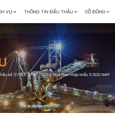
CH VỤ
THÔNG TIN ĐẤU THẦU
CỔ ĐÔNG
U
ố thầu số 17/SLT-XNKT/2023: Mua than nhập khẩu 5.500 NAR