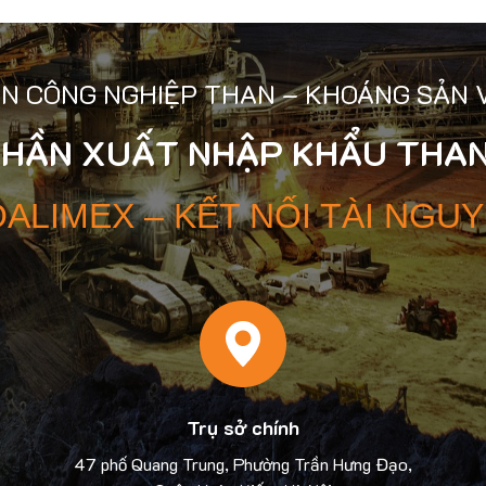
N CÔNG NGHIỆP THAN – KHOÁNG SẢN 
PHẦN XUẤT NHẬP KHẨU THAN
ALIMEX – KẾT NỐI TÀI NGU
Trụ sở chính
47 phố Quang Trung, Phường Trần Hưng Đạo,