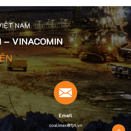
VIỆT NAM
 – VINACOMIN
YÊN
Email
coalimex@fpt.vn