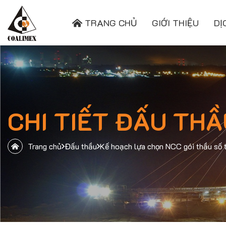
TRANG CHỦ
GIỚI THIỆU
DỊ
CHI TIẾT ĐẤU THẦ
Trang chủ
Đấu thầu
Kế hoạch lựa chọn NCC gói thầu s