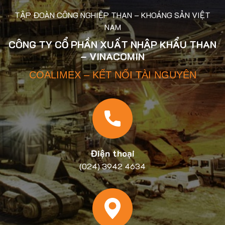
TẬP ĐOÀN CÔNG NGHIỆP THAN – KHOÁNG SẢN VIỆT
NAM
CÔNG TY CỔ PHẦN XUẤT NHẬP KHẨU THAN
– VINACOMIN
COALIMEX – KẾT NỐI TÀI NGUYÊN
Điện thoại
(024) 3942 4634