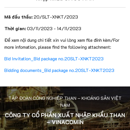
Mã đấu thầu:
20/SLT-XNKT/2023
Thời gian:
03/11/2023 - 14/11/2023
Để xem nội dung chi tiết xin vui lòng xem file đính kèm/For
more infomation, please find the following attachment:
Bid Invitation_Bid package no.20SLT-XNKT2023
Bidding documents_Bid package no.20SLT-XNKT2023
TẬP ĐOÀN CÔNG NGHIỆP THAN – KHOÁNG SẢN VIỆT
NAM
CÔNG TY CỔ PHẦN XUẤT NHẬP KHẨU THAN
– VINACOMIN