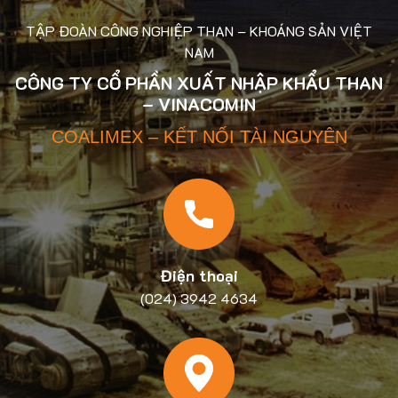
TẬP ĐOÀN CÔNG NGHIỆP THAN – KHOÁNG SẢN VIỆT
NAM
CÔNG TY CỔ PHẦN XUẤT NHẬP KHẨU THAN
– VINACOMIN
COALIMEX – KẾT NỐI TÀI NGUYÊN
Điện thoại
(024) 3942 4634