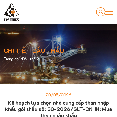
CHI TIẾT ĐẤU THẦU
Trang chủ
Đấu thầu
20/05/2026
Kế hoạch lựa chọn nhà cung cấp than nhập
khẩu gói thầu số: 30-2026/SLT-CNHN: Mua
than nhập khẩu