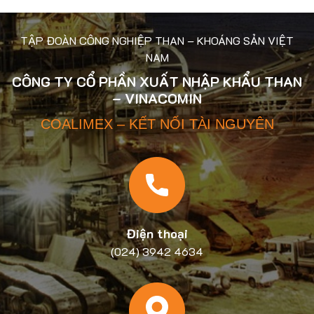
TẬP ĐOÀN CÔNG NGHIỆP THAN – KHOÁNG SẢN VIỆT
NAM
CÔNG TY CỔ PHẦN XUẤT NHẬP KHẨU THAN
– VINACOMIN
COALIMEX – KẾT NỐI TÀI NGUYÊN
Điện thoại
(024) 3942 4634