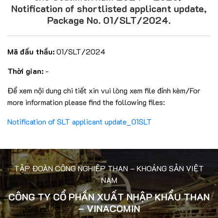
Notification of shortlisted applicant update,
Package No. 01/SLT/2024.
Mã đấu thầu:
01/SLT/2024
Thời gian:
-
Để xem nội dung chi tiết xin vui lòng xem file đính kèm/For
more information please find the following files:
Notification of SLT applicant update_01SLT
TẬP ĐOÀN CÔNG NGHIỆP THAN – KHOÁNG SẢN VIỆT
NAM
CÔNG TY CỔ PHẦN XUẤT NHẬP KHẨU THAN
– VINACOMIN