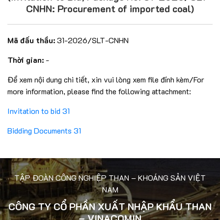
CNHN: Procurement of imported coal)
Mã đấu thầu:
31-2026/SLT-CNHN
Thời gian:
-
Để xem nội dung chi tiết, xin vui lòng xem file đính kèm/For
more information, please find the following attachment:
Invitation to bid 31
Bidding Documents 31
TẬP ĐOÀN CÔNG NGHIỆP THAN – KHOÁNG SẢN VIỆT
NAM
CÔNG TY CỔ PHẦN XUẤT NHẬP KHẨU THAN
– VINACOMIN