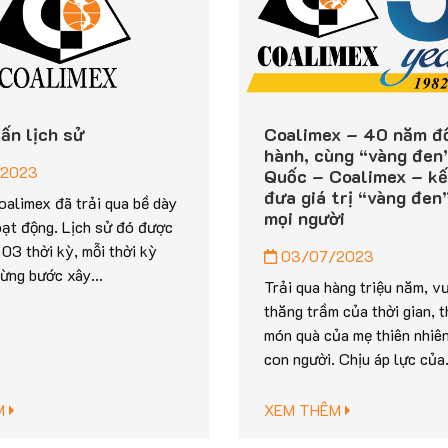
ấn lịch sử
Coalimex – 40 năm đ
hành, cùng “vàng đen
2023
Quốc – Coalimex – kế
đưa giá trị “vàng đen
oalimex đã trải qua bề dày
mọi người
ạt động. Lịch sử đó được
 03 thời kỳ, mỗi thời kỳ
03/07/2023
ừng bước xây...
Trải qua hàng triệu năm, v
thăng trầm của thời gian, t
món quà của mẹ thiên nhiê
con người. Chịu áp lực của.
M
XEM THÊM