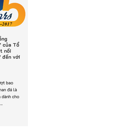
ồng
” của Tổ
t nối
” đến với
ượt bao
han đá là
n dành cho
..