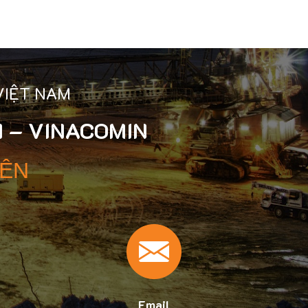
VIỆT NAM
 – VINACOMIN
YÊN
Email