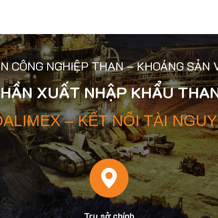
N CÔNG NGHIỆP THAN – KHOÁNG SẢN 
PHẦN XUẤT NHẬP KHẨU THAN
ALIMEX – KẾT NỐI TÀI NGU
Trụ sở chính