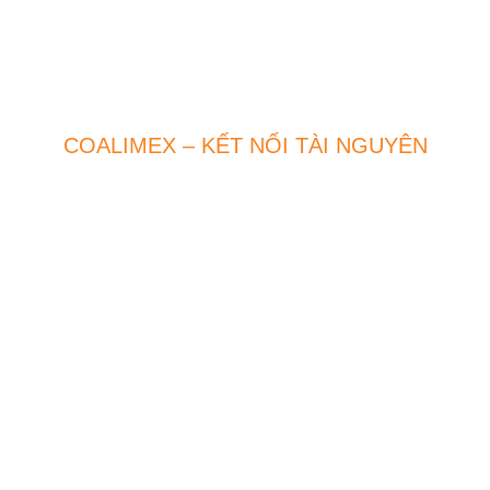
TẬP ĐOÀN CÔNG NGHIỆP THAN – KHOÁNG SẢN VIỆT
NAM
CÔNG TY CỔ PHẦN XUẤT NHẬP KHẨU THAN
– VINACOMIN
COALIMEX – KẾT NỐI TÀI NGUYÊN
Điện thoại
(024) 3942 4634